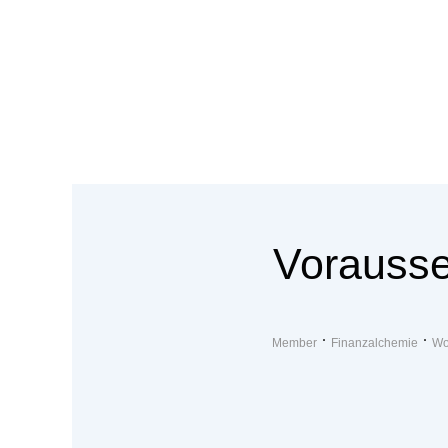
Vorauss
Member
Finanzalchemie
Wo